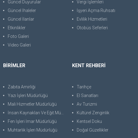
Güncel Duyurular
Vergi İşlemleri
Güncel İhaleler
İşyeri Açma Ruhsatı
Güncel İlanlar
Evlilik Hizmetleri
Etkinlikler
Otobüs Seferleri
Foto Galeri
Video Galeri
BİRİMLER
KENT REHBERİ
Zabıta Amirliği
Tarihçe
Yazı İşleri Müdürlüğü
El Sanatları
Mali Hizmetler Müdürlüğü
Av Turizmi
İnsan Kaynakları Ve Eğit.Müdürlüğü
Kültürel Zenginlik
Fen İşleri İmar Müdürlüğü
Kentsel Doku
Muhtarlık İşleri Müdürlüğü
Doğal Güzellikler