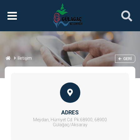
İletişim
GERI
ADRES
Meydan, Hürriyet Cd. Pk:68900, 68900
Gülağaç/Aksaray