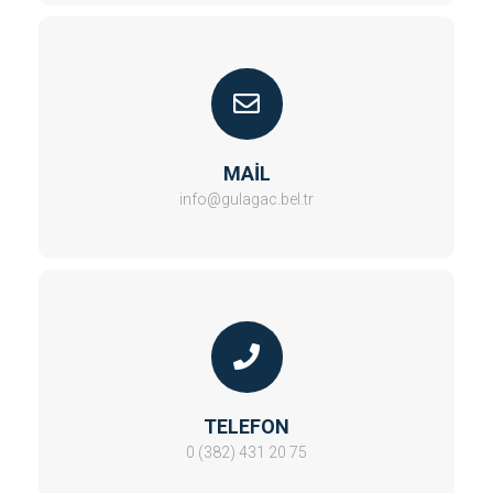
MAİL
info@gulagac.bel.tr
TELEFON
0 (382) 431 20 75