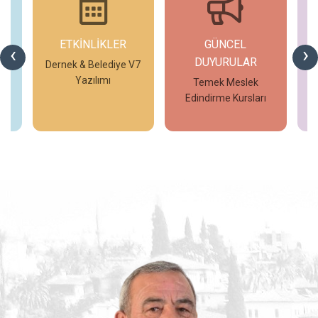
ETKİNLİKLER
GÜNCEL
G
‹
›
DUYURULAR
V7
Dernek & Belediye V7
Yazılımı
Temek Meslek
Edindirme Kursları
İncele
İncele