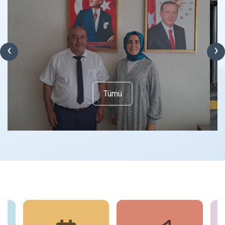
‹
›
Tümü