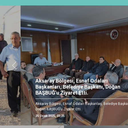
Önceki
Sonrak
Aksaray Bölgesi, Esnaf Odaları
Başkanları, Belediye Başkanı, Doğan
BAŞBUĞ’u Ziyaret Etti.
Aksaray Bölgesi, Esnaf Odaları Başkanları, Belediye Başkanı,
Doğan BAŞBUĞ’u Ziyaret Etti.
25 Ocak 2025, 01:25