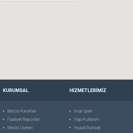
KURUMSAL
HİZMETLERİMİZ
Meclis Kararları
İmar İşleri
Faaliyet Raporları
Yapı Kullanım
Meclis Üyeleri
İnşaat Ruhsatı