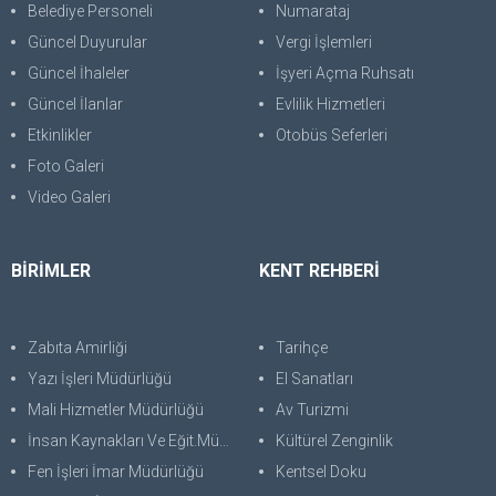
Belediye Personeli
Numarataj
Güncel Duyurular
Vergi İşlemleri
Güncel İhaleler
İşyeri Açma Ruhsatı
Güncel İlanlar
Evlilik Hizmetleri
Etkinlikler
Otobüs Seferleri
Foto Galeri
Video Galeri
BİRİMLER
KENT REHBERİ
Zabıta Amirliği
Tarihçe
Yazı İşleri Müdürlüğü
El Sanatları
Mali Hizmetler Müdürlüğü
Av Turizmi
İnsan Kaynakları Ve Eğit.Müdürlüğü
Kültürel Zenginlik
Fen İşleri İmar Müdürlüğü
Kentsel Doku