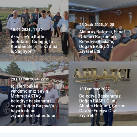
25 Ocak 2025, 01:25
15.06.2024 , 17:20
Aksaray Bölgesi, Esnaf
Aksaray'da Kadın
Odaları Başkanları,
İstihdamı: Gülağaç'ta
Belediye Başkanı,
Kurulan Sera 15 Kadına
Doğan BAŞBUĞ’u
İş Sağlıyor
Ziyaret Etti.
29 Haziran 2024, 22:21
İç işleri bakan
13 Temmuz 2027,
yardımcımız sayın
Mehmet AKTAŞ
Belediye Başkanımız
belediye başkanımız
Doğan BAŞBUĞ'un,
sayın Doğan Başbuğ’a
Ahlatcı Holding, Çorum
hayırlı olsun
Gaz ve Enerya Gaz
ziyaretinde bulundular.
Ziyareti