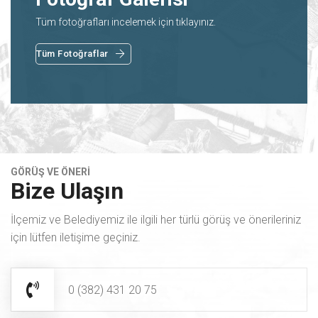
Tüm fotoğrafları incelemek için tıklayınız.
Tüm Fotoğraflar
GÖRÜŞ VE ÖNERİ
Bize Ulaşın
İlçemiz ve Belediyemiz ile ilgili her türlü görüş ve önerileriniz
için lütfen iletişime geçiniz.
0 (382) 431 20 75