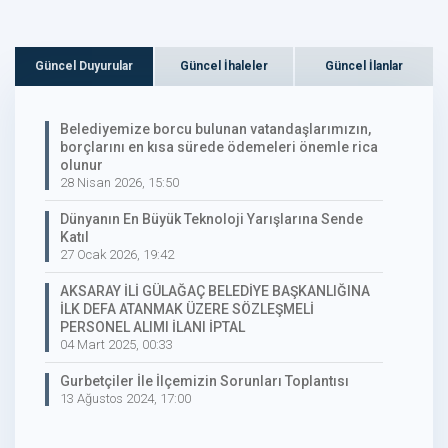
Güncel Duyurular
Güncel İhaleler
Güncel İlanlar
Belediyemize borcu bulunan vatandaşlarımızın,
borçlarını en kısa sürede ödemeleri önemle rica
olunur
28 Nisan 2026, 15:50
Dünyanın En Büyük Teknoloji Yarışlarına Sende
Katıl
27 Ocak 2026, 19:42
AKSARAY İLİ GÜLAĞAÇ BELEDİYE BAŞKANLIĞINA
İLK DEFA ATANMAK ÜZERE SÖZLEŞMELİ
PERSONEL ALIMI İLANI İPTAL
04 Mart 2025, 00:33
Gurbetçiler İle İlçemizin Sorunları Toplantısı
13 Ağustos 2024, 17:00