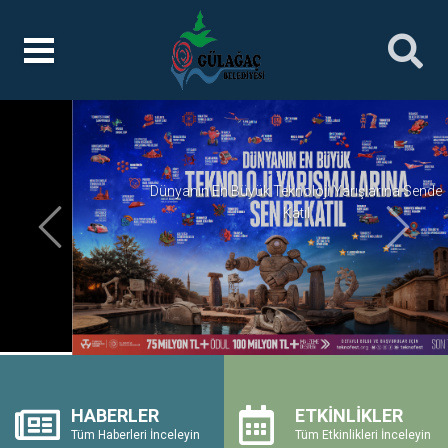
Dünyanın En Büyük Teknoloji Yarışlarına Sende
Katıl
Önceki
Sonrak
HABERLER
ETKİNLİKLER
Tüm Haberleri İnceleyin
Tüm Etkinlikleri İnceleyin